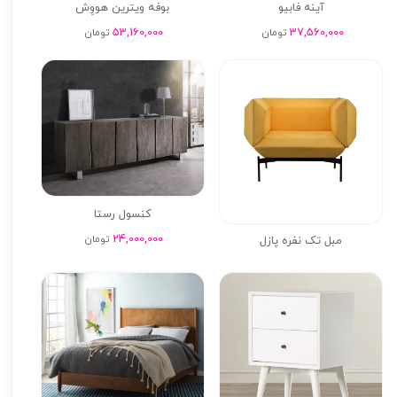
آینه فابیو
بوفه ویترین هووِش
53,160,000
37,560,000
تومان
تومان
کنسول رستا
24,000,000
تومان
مبل تک نفره پازل