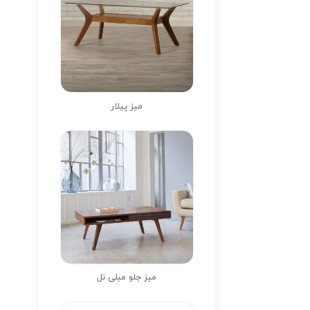
میز پیلار
میز جلو مبلی نل