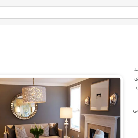
د
ی
می