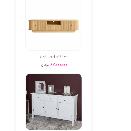
میز تلویزیون اریل
87,000,000
تومان