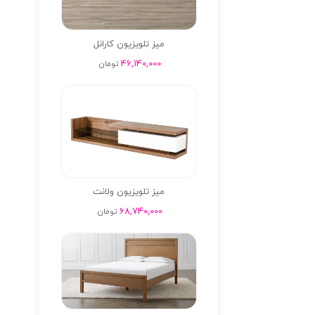
میز تلویزیون کارانل
46,140,000
تومان
میز تلویزیون ولانت
68,740,000
تومان