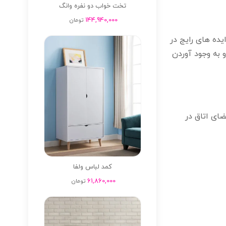
تخت خواب دو نفره وانگ
144,940,000
تومان
یده های رایج در
و به وجود آوردن
ضای اتاق در
کمد لباس ولفا
61,860,000
تومان