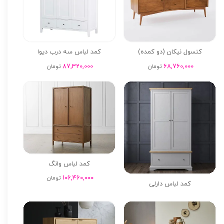
کنسول نیکان (دو کمده)
کمد لباس سه درب دیوا
87,320,000
68,760,000
تومان
تومان
کمد لباس وانگ
106,460,000
تومان
کمد لباس دارلی