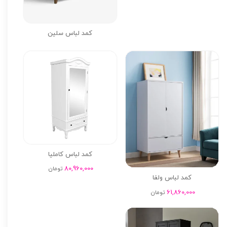
کمد لباس سلین
کمد لباس کاملیا
80,960,000
تومان
کمد لباس ولفا
61,860,000
تومان