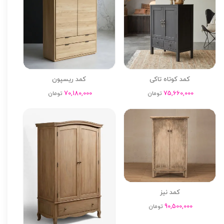
کمد کوتاه تاکی
کمد ریسپون
70,180,000
75,660,000
تومان
تومان
کمد نیز
90,500,000
تومان