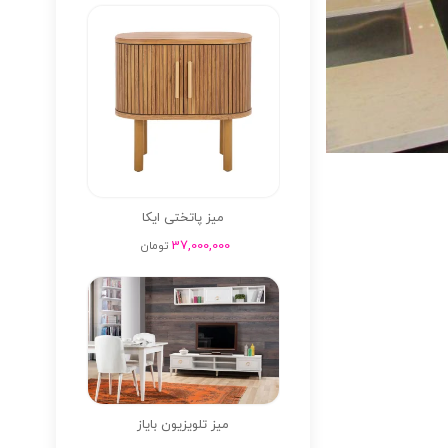
میز پاتختی ایکا
37,000,000
تومان
میز تلویزیون بایاز