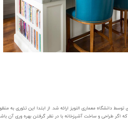
 کاری آشپزخانه اولین بار در سال 1940 میلادی توسط دانشگاه معماری النویز ارائه شد. از ابتدا این تئور
د که اگر طراحی و ساخت آشپزخانه با در نظر گرفتن بهره وری آن باش