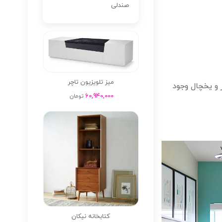
صندلی
میز تلویزیون تاچر
اجاق گاز و 4 تا 9 پا فاصله بین اجاق گاز و یخچال وجود
60,940,000
تومان
کتابخانه نیکان