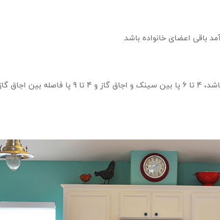
مد باقی اعضای خانواده باشد.
در نتیجه باید بین 4 تا 7 پا فاصله بین یخچال و سینک باشد، 4 تا 6 پا بین سینک و 