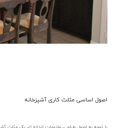
اصول اساسی مثلث کاری آشپزخانه
با توجه به اصول طراحی، ملزومات اندازه ای یک مثلث آش