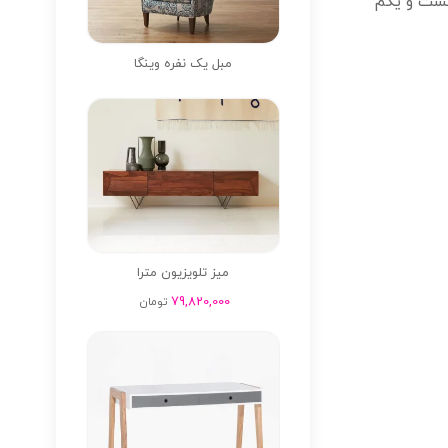
یست و یکم
مبل یک نفره وینگا
میز تلویزیون مترا
79,820,000
تومان