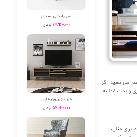
میز پاتختی استون
27,960,000
تومان
در می دهید. اگر
زی و پخت غذا به
میز تلویزیون هایلی
52,060,000
تومان
 برای مثال،