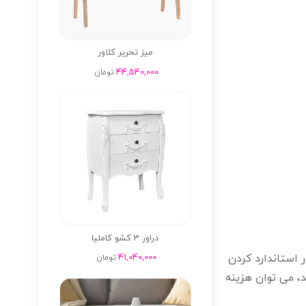
میز تحریر کلاور
44,540,000
تومان
دراور 3 کشو کاملیا
41,040,000
ی به منظور استاندارد کردن
تومان
د، می توان هزینه