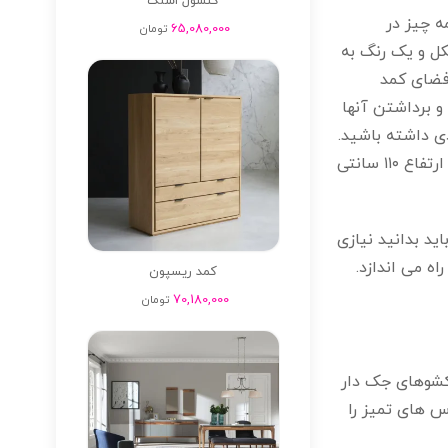
کنسول اسلک
ه چیز در
65,080,000
تومان
ل و یک رنگ به
فضای کمد
و برداشتن آنها
ی داشته باشید.
حداقل ارتفاع میله ها برای لباس های زنانه ۱۶۰ سانتی متر است. در فضایی با عرض ۱۲۰ سانتی متر می توانید دو ردیف میله با ارتفاع ۱۱۰ سانتی
ید بدانید نیازی
ه می اندازد.
کمد ریسپون
70,180,000
تومان
 کشوهای جک دار
س های تمیز را