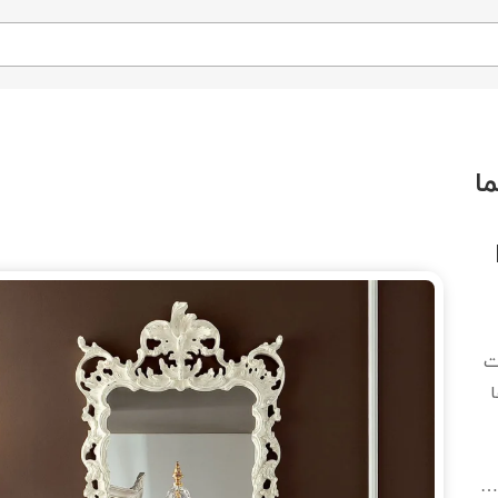
ا
ت
 …