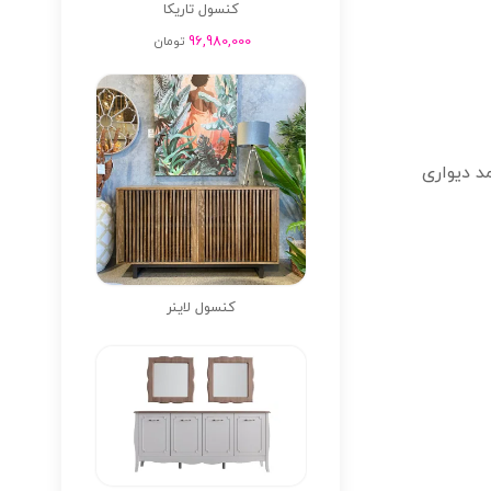
کنسول تاریکا
96,980,000
تومان
ننده ای به کمد دیواری
کنسول لاینر