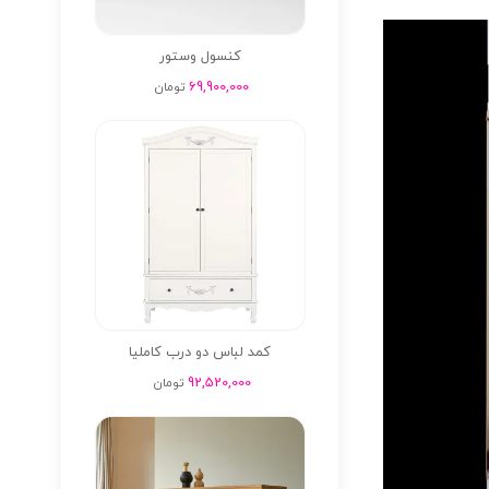
کنسول وستور
69,900,000
تومان
کمد لباس دو درب کاملیا
92,520,000
تومان