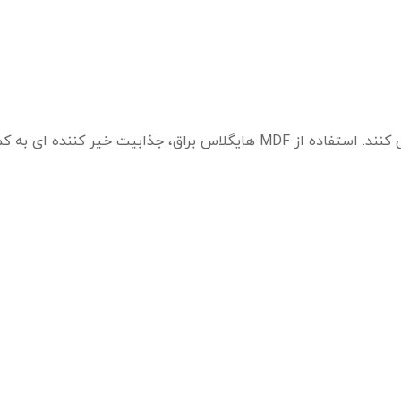
رنگ قرمز در کنار سفید یک ترکیب رنگی مدرن را ایجاد می کنند. استفاده از MDF هایگلاس براق، جذابیت خیر ک