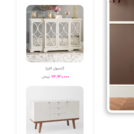
کنسول الایزا
74,940,000
تومان