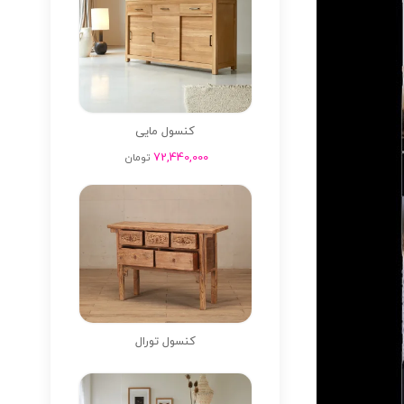
کنسول مایی
72,440,000
تومان
کنسول تورال