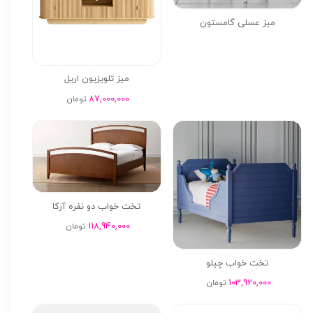
میز عسلی گامستون
میز تلویزیون اریل
87,000,000
تومان
تخت خواب دو نفره آرکا
118,940,000
تومان
تخت خواب چیلو
103,920,000
تومان