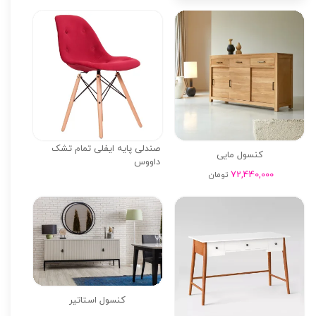
صندلی پایه ایفلی تمام تشک
کنسول مایی
داووس
72,440,000
تومان
کنسول استاتیر