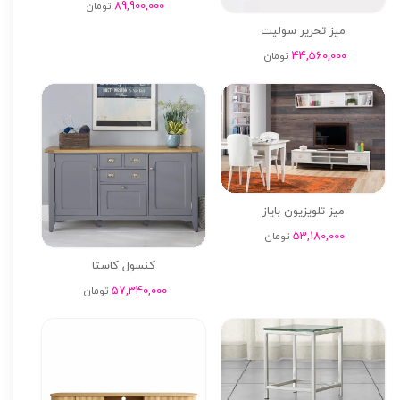
89,900,000
تومان
میز تحریر سولیت
44,560,000
تومان
میز تلویزیون بایاز
53,180,000
تومان
کنسول کاستا
57,340,000
تومان