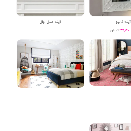
ینه فابیو
آینه مدل اوال
37,560
تومان