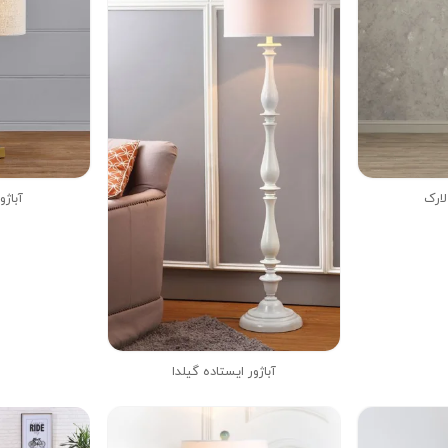
لارک
آباژو
آباژور ایستاده گیلدا