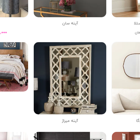
تلا
آینه سان
آ
,000
مان
گا
آینه میراژ