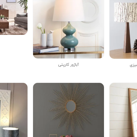
آباژور کارپتی
میزی