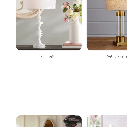
ر رومیزی آوک
آباژور لارک