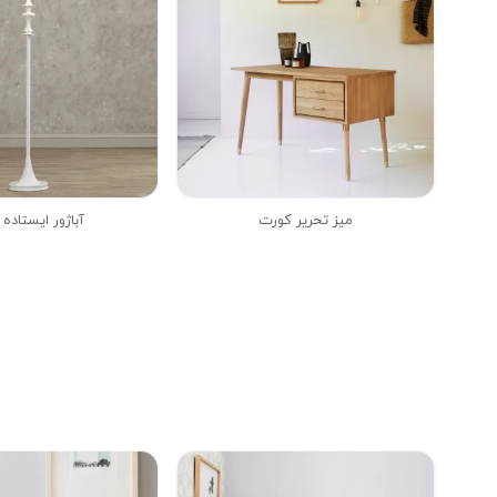
میز تحریر کورت
آباژور ایستاده 