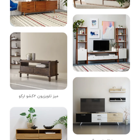
میز تلویزیون 2کشو ارکو