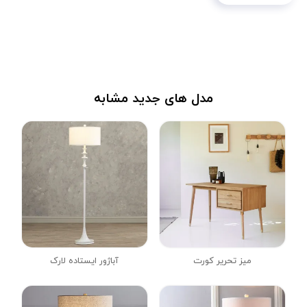
مدل های جدید مشابه
میز تحریر کورت
آباژور ایستاده لارک