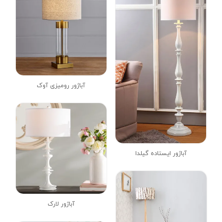
آباژور رومیزی آوک
آباژور ایستاده گیلدا
آباژور لارک