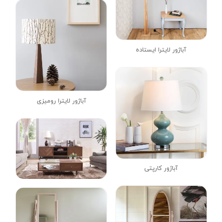
آباژور لایترا ایستاده
آباژور لایترا رومیزی
آباژور کارپتی