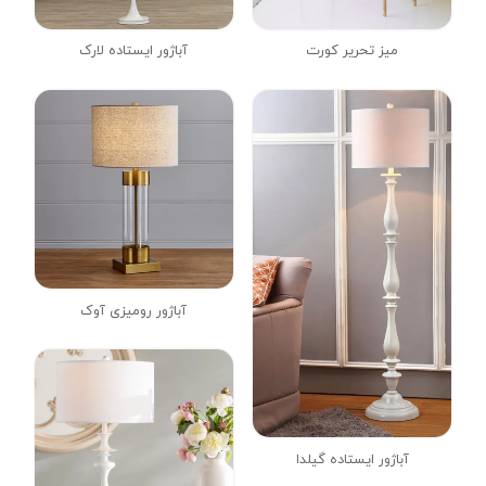
میز تحریر کورت
آباژور ایستاده لارک
آباژور رومیزی آوک
آباژور ایستاده گیلدا