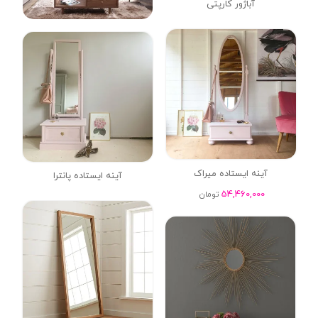
آباژور کارپتی
آینه ایستاده میراک
آینه ایستاده پانترا
54,460,000
تومان