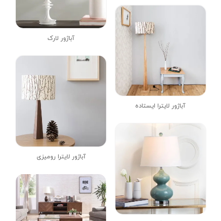
آباژور لارک
آباژور لایترا ایستاده
آباژور لایترا رومیزی