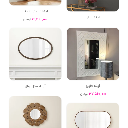
آینه زمینی استلا
آینه سان
31,420,000
تومان
آینه فابیو
آینه مدل اوال
37,560,000
تومان