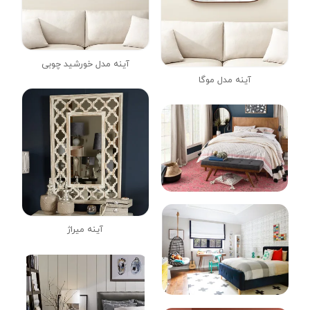
آینه مدل خورشید چوبی
آینه مدل موگا
آینه میراژ