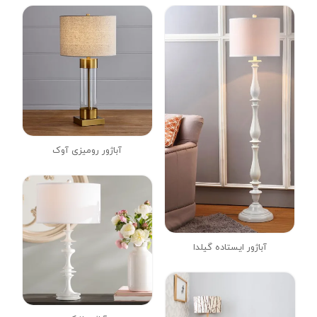
آباژور رومیزی آوک
آباژور ایستاده گیلدا