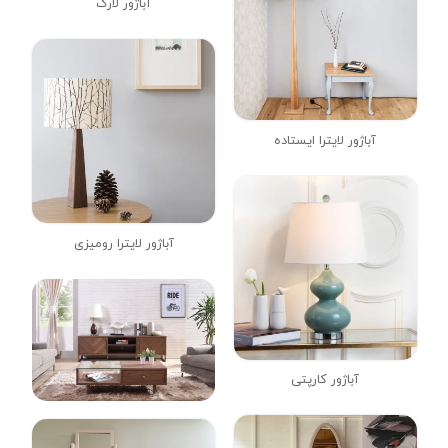
آباژور لارک
آباژور لایترا ایستاده
آباژور لایترا رومیزی
آباژور کارپتی