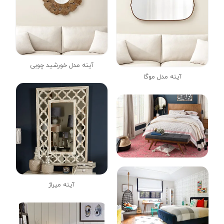
آینه مدل خورشید چوبی
آینه مدل موگا
آینه میراژ