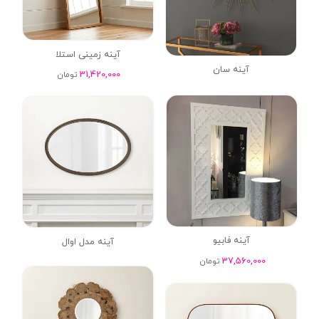
آینه زمینی استلا
آینه سان
31,420,000
تومان
آینه فابیو
آینه مدل اوال
37,560,000
تومان