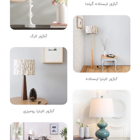
آباژور ایستاده گیلدا
آباژور لارک
آباژور لایترا ایستاده
آباژور لایترا رومیزی