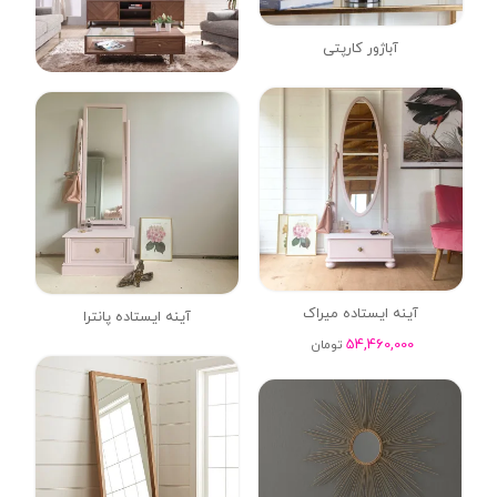
آباژور کارپتی
آینه ایستاده میراک
آینه ایستاده پانترا
54,460,000
تومان