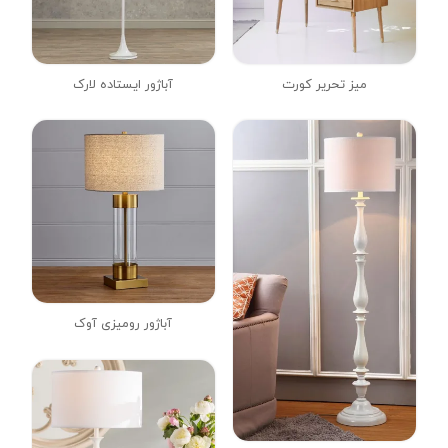
میز تحریر کورت
آباژور ایستاده لارک
آباژور رومیزی آوک