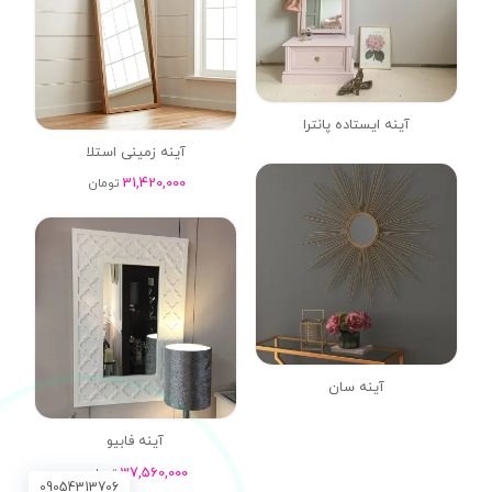
آینه ایستاده پانترا
آینه زمینی استلا
31,420,000
تومان
آینه سان
آینه فابیو
37,560,000
تومان
09054313706