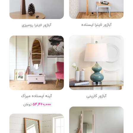
آباژور لایترا ایستاده
آباژور لایترا رومیزی
آباژور کارپتی
آینه ایستاده میراک
54,460,000
تومان