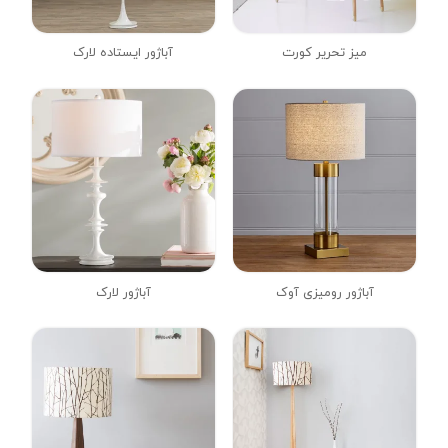
میز تحریر کورت
آباژور ایستاده لارک
آباژور رومیزی آوک
آباژور لارک