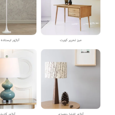
میز تحریر کورت
آباژور ایستاده 
آباژور کارپت
آباژور لایترا رومیزی