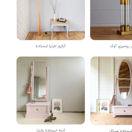
ر رومیزی آوک
آباژور لایترا ایستاده
آینه ایستاده پانترا
ایستاده میراک