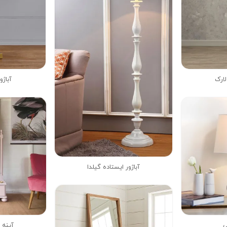
لارک
آباژو
آباژور ایستاده گیلدا
ی
آینه 