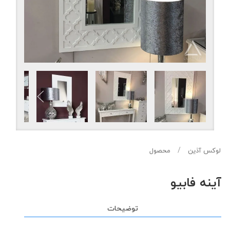
لوکس آذین
محصول
آینه فابیو
توضیحات