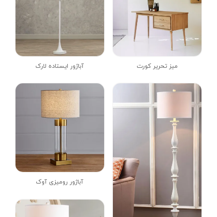
میز تحریر کورت
آباژور ایستاده لارک
آباژور رومیزی آوک