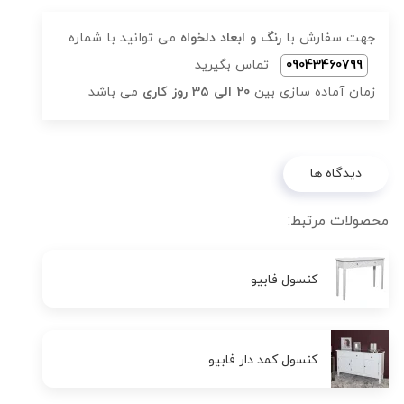
جهت سفارش با
رنگ و ابعاد دلخواه
می توانید با شماره
09043460799
تماس بگیرید
زمان آماده سازی بین
20 الی 35 روز کاری
می باشد
دیدگاه ها
محصولات مرتبط:
کنسول فابیو
کنسول کمد دار فابیو