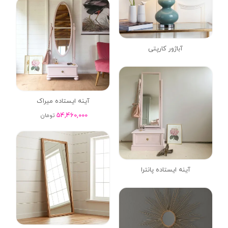
آباژور کارپتی
آینه ایستاده میراک
54,460,000
تومان
آینه ایستاده پانترا