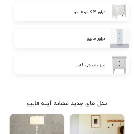
دراور 3 کشو فابیو
دراور فابیو
میز پاتختی فابیو
مدل های جدید مشابه آینه فابیو