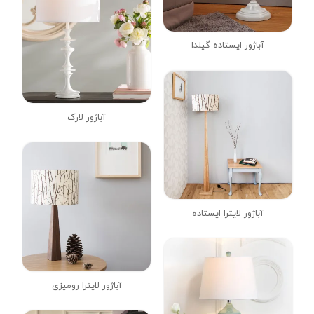
آباژور ایستاده گیلدا
آباژور لارک
آباژور لایترا ایستاده
آباژور لایترا رومیزی