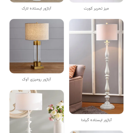
میز تحریر کورت
آباژور ایستاده لارک
آباژور رومیزی آوک
آباژور ایستاده گیلدا