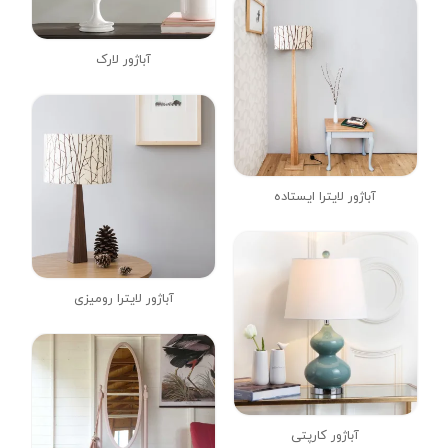
آباژور لارک
آباژور لایترا ایستاده
آباژور لایترا رومیزی
آباژور کارپتی