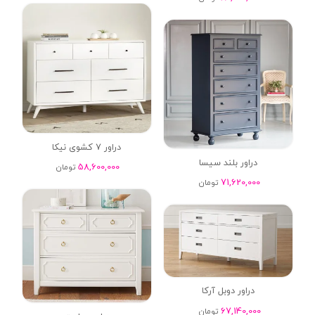
دراور 7 کشوی نیکا
دراور بلند سیسا
58,600,000
تومان
71,620,000
تومان
دراور دوبل آرکا
67,140,000
تومان