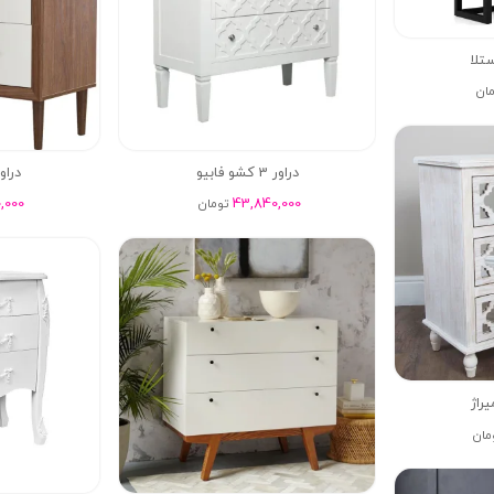
مان
دراور 3 کشو فابیو
دراور 3 کشو
,000
43,840,000
تومان
مان