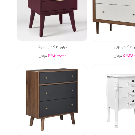
 لزلی
دراور 3 کشو مانوک
44,400,000
54,280
تومان
تومان