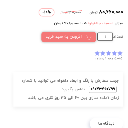
80,660,000
-
10
%
90,340,000
تومان
میزان
تخفیف جشنواره
شما:
9,680,000
تومان
تعداد
افزودن به سبد خرید
rating 1 vote
5.0/
5
جهت سفارش با
رنگ و ابعاد دلخواه
می توانید با شماره
09043460799
تماس بگیرید
زمان آماده سازی بین
20 الی 35 روز کاری
می باشد
دیدگاه ها