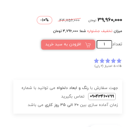
39,960,000
-
10
%
44,756,000
تومان
میزان
تخفیف جشنواره
شما:
4,796,000
تومان
تعداد
افزودن به سبد خرید
5
5.0/
امتیاز (2 رای)
جهت سفارش با
رنگ و ابعاد دلخواه
می توانید با شماره
09043460799
تماس بگیرید
زمان آماده سازی بین
20 الی 35 روز کاری
می باشد