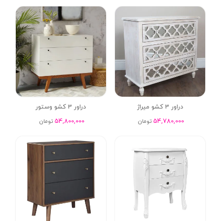
دراور 3 کشو میراژ
دراور 3 کشو وستور
54,800,000
54,780,000
تومان
تومان