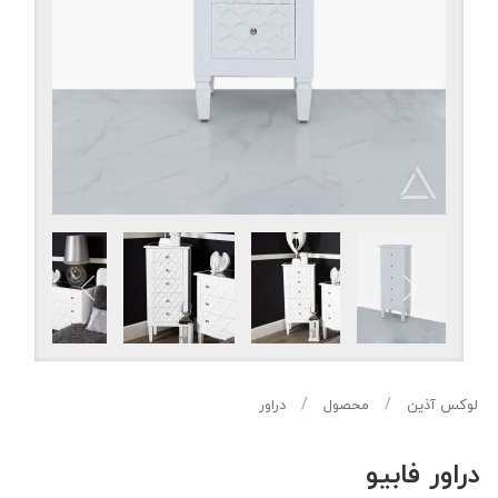
لوکس آذین
محصول
دراور
دراور فابیو