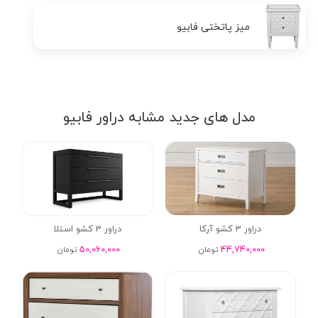
میز پاتختی فابیو
مدل های جدید مشابه دراور فابیو
دراور 3 کشو آرکا
دراور 3 کشو استلا
50,060,000
44,740,000
تومان
تومان