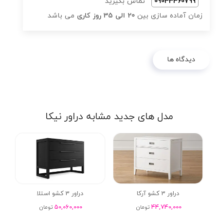
09043460799
تماس بگیرید
زمان آماده سازی بین
20 الی 35 روز کاری
می باشد
دیدگاه ها
مدل های جدید مشابه دراور نیکا
دراور 3 کشو آرکا
دراور 3 کشو استلا
50,060,000
44,740,000
تومان
تومان