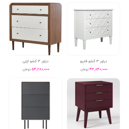
دراور 3 کشو فابیو
دراور 3 کشو لزلی
54,280,000
43,840,000
تومان
تومان