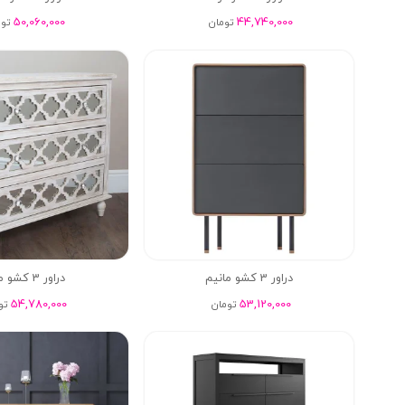
50,060,000
44,740,000
تومان
تو
دراور 3 کشو مانیم
دراور 3 کشو میراژ
54,780,000
53,120,000
تومان
تو