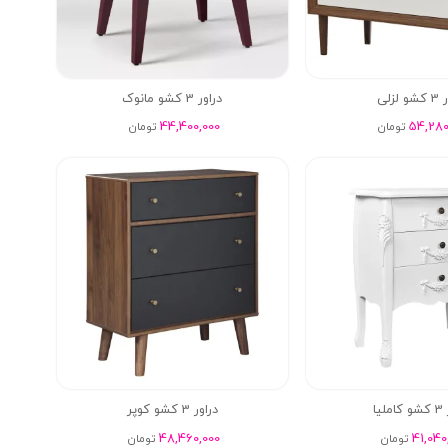
 لزلی
دراور 3 کشو مانوک
44,400,000
54,280
تومان
تومان
لیا
دراور 3 کشو کوپر
48,460,000
41,040
تومان
تومان