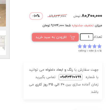
80,200,000
-
10
%
89,824,000
تومان
میزان
تخفیف جشنواره
شما:
9,624,000
تومان
تعداد
افزودن به سبد خرید
rating 1 vote
5.0/
5
جهت سفارش با
رنگ و ابعاد دلخواه
می توانید
با شماره
09043460799
تماس بگیرید
زمان آماده سازی بین
20 الی 35 روز کاری
می
باشد