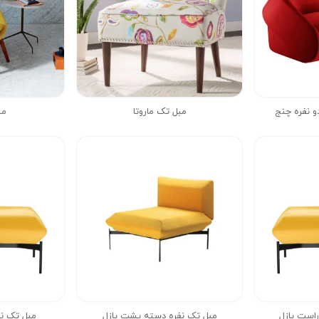
 نفره چنج
مبل تک ماروتا
مب
است پازل
مبل تک نفره دسته پشت پازل
مبل تک ن