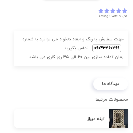
rating 1 vote
5.0/
5
جهت سفارش با
رنگ و ابعاد دلخواه
می توانید با شماره
09043460799
تماس بگیرید
زمان آماده سازی بین
20 الی 35 روز کاری
می باشد
دیدگاه ها
محصولات مرتبط:
آینه میراژ