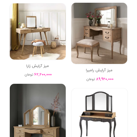
میز آرایش زارا
میز آرایش رامیرا
62,200,000
تومان
89,920,000
تومان