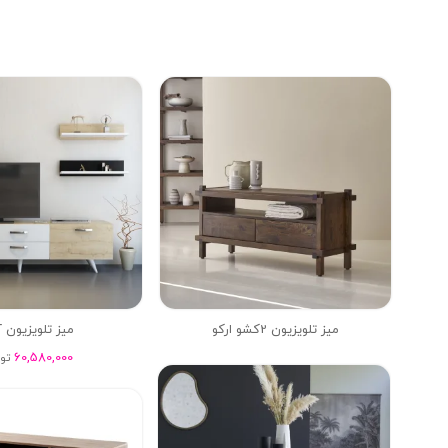
میز تلویزیون 2کشو ارکو
میز تلویزیون 
60,580,000
تو