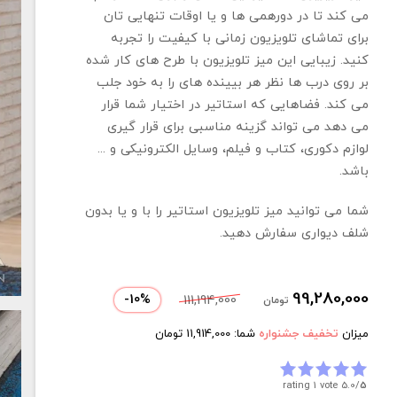
می کند تا در دورهمی ها و یا اوقات تنهایی تان
برای تماشای تلویزیون زمانی با کیفیت را تجربه
کنید. زیبایی این میز تلویزیون با طرح های کار شده
بر روی درب ها نظر هر بیینده های را به خود جلب
می کند. فضاهایی که استاتیر در اختیار شما قرار
می دهد می تواند گزینه مناسبی برای قرار گیری
لوازم دکوری، کتاب و فیلم، وسایل الکترونیکی و ...
باشد.
شما می توانید میز تلویزیون استاتیر را با و یا بدون
شلف دیواری سفارش دهید.
99,280,000
-
10
%
111,194,000
تومان
میزان
تخفیف جشنواره
شما:
11,914,000
تومان
rating 1 vote
5.0/
5