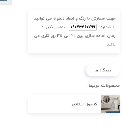
جهت سفارش با
رنگ و ابعاد دلخواه
می توانید
با شماره
09043460799
تماس بگیرید
زمان آماده سازی بین
20 الی 35 روز کاری
می
باشد
دیدگاه ها
محصولات مرتبط:
کنسول استاتیر