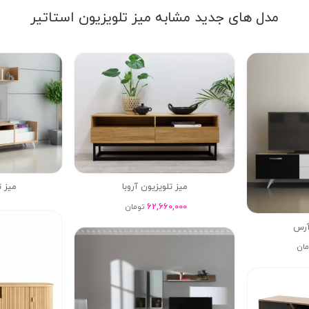
مدل های جدید مشابه میز تلویزیون استاتیر
میز تلویزیون آروبا
میز ت
62,660,000
تومان
آرس
مان