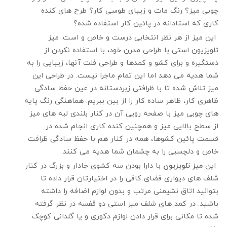
چوبی میز؟ رنگ مات و زیبای طوسی کار؟ طرح های کنده
کاری که استادانه در پائین کار استفاده شده؟
این میز از هر نظر انتخابی درست و خاص و است. میز
تلویزیون استی با طراحی مدرن خود، با استفاده نکردن از
دستگیره و برای کشو و کمدها و طراحی فلت آنها، زیبایی را به
شما هدیه می دهد اما این تمام ماجرا نیست. در طراحی این
میز تلاش شده تا با ظرافتی زبردستانه در عین حفظ سادگی
ظاهری کار، ظاهر ساده کار را از بین ببریم. هماهنگی رنگ پایه
های چوبی میز با صفحه رویی آن در کنار بلندی لبه های میز
از سطح بالایی میز و همچنین کنده کاری انجام شده در
قسمت پائین کشوها، همه در کنار هم با حفظ سادگی ظرافت
خاص و دلچسبی را به چشمان شما هدیه می کنند.
این
میز تلویزیون
با دارا بودن سه کشوی جادار و بزرگ در کنار
شلف های دیواری فضای کافی را در اختیارتان قرار داده تا
بتوانید اتاق نشیمنی مرتب و بدون لوازم اضافه را داشته
باشید. در کمد های شلف میز استی دو قفسه در نظر گرفته
شده تا مکانی برای قرار دادن لوازم دکوری و یا گلدانی کوچک