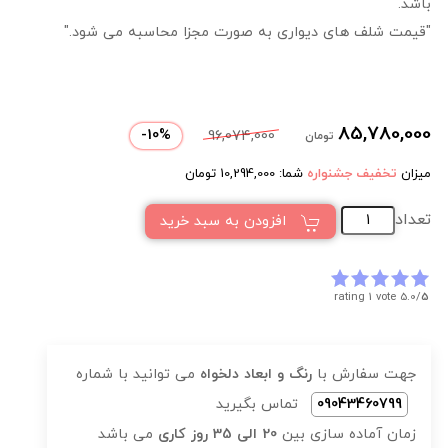
باشد.
"قیمت شلف های دیواری به صورت مجزا محاسبه می شود."
85,780,000
-
10
%
96,074,000
تومان
میزان
تخفیف جشنواره
شما:
10,294,000
تومان
تعداد
افزودن به سبد خرید
rating 1 vote
5.0/
5
جهت سفارش با
رنگ و ابعاد دلخواه
می توانید با شماره
09043460799
تماس بگیرید
زمان آماده سازی بین
20 الی 35 روز کاری
می باشد