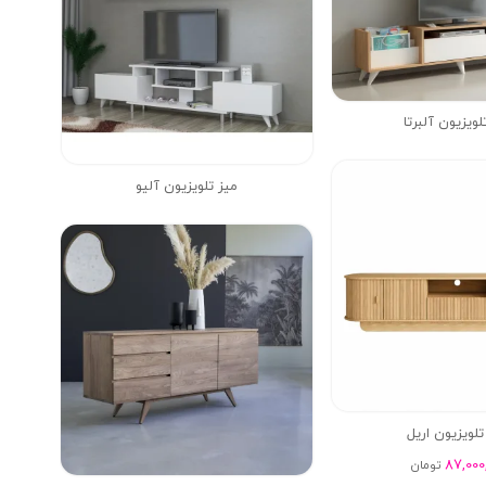
لویزیون آلبرتا
میز تلویزیون آلیو
تلویزیون اریل
87,000
تومان