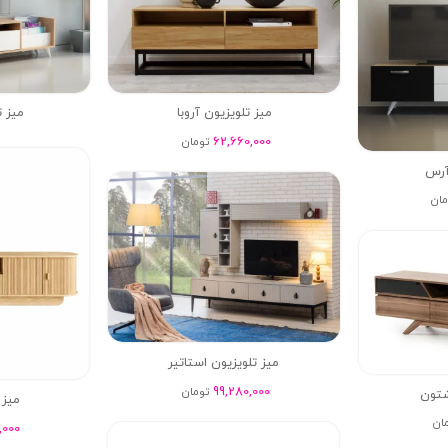
میز تلویزیون آروبا
میز ت
62,660,000
تومان
آرس
مان
میز تلویزیون استاتیر
99,280,000
تومان
شتون
میز 
ان
,000