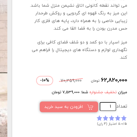
می تواند نقطه کانونی اتاق نشیمن منزل شما باشد.
این میز به رنگ قهوه ای گردویی و روکش طرحدار
زیبایی خاصی را به همراه دارد، پایه های فلزی کار
حس مدرن بودن را به فضا القا می کند.
میز اسپار با دو کمد و دو شلف فضای کافی برای
نگهداری لوازم و دستگاه های دیجیتال را فراهم می
کند.
62,820,000
-
10
%
70,359,000
تومان
میزان
تخفیف جشنواره
شما:
7,539,000
تومان
تعداد
افزودن به سبد خرید
5
5.0/
امتیاز (4 رای)