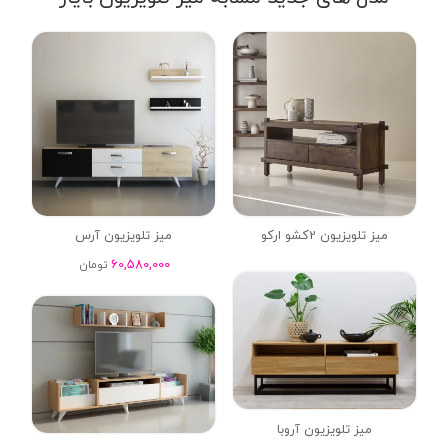
میز تلویزیون 2کشو ارکو
میز تلویزیون آرس
60,580,000
تومان
میز تلویزیون آروبا