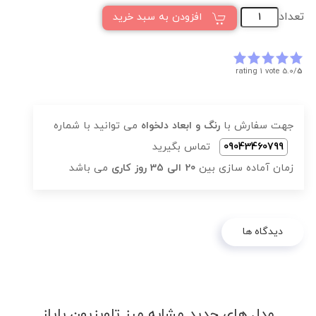
تعداد
افزودن به سبد خرید
rating 1 vote
5.0/
5
جهت سفارش با
رنگ و ابعاد دلخواه
می توانید با شماره
09043460799
تماس بگیرید
زمان آماده سازی بین
20 الی 35 روز کاری
می باشد
دیدگاه ها
مدل های جدید مشابه میز تلویزیون بایاز