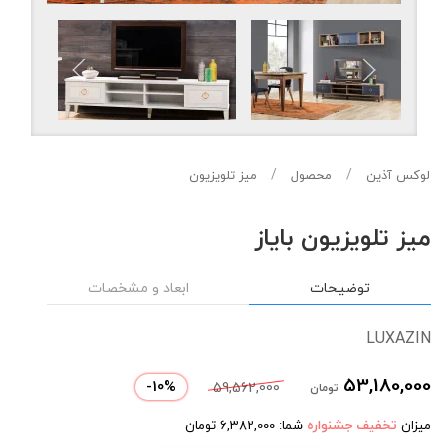
لوکس آذین
محصول
میز تلویزیون
میز تلویزیون بایاز
توضیحات
ابعاد و مشخصات
LUXAZIN
53,180,000
-
10
%
59,562,000
تومان
میزان
تخفیف جشنواره
شما:
6,382,000
تومان