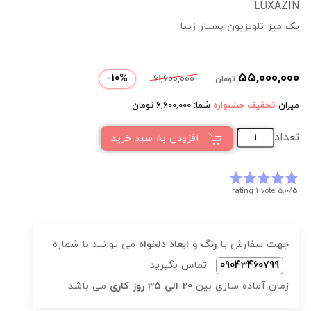
LUXAZIN
یک میز تلویزیون بسیار زیبا
55,000,000
-
10
%
61,600,000
تومان
میزان
تخفیف جشنواره
شما:
6,600,000
تومان
تعداد
افزودن به سبد خرید
rating 1 vote
5.0/
5
جهت سفارش با
رنگ و ابعاد دلخواه
می توانید با شماره
09043460799
تماس بگیرید
زمان آماده سازی بین
20 الی 35 روز کاری
می باشد