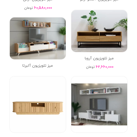
60,580,000
تومان
میز تلویزیون آروبا
میز تلویزیون آلبرتا
62,660,000
تومان