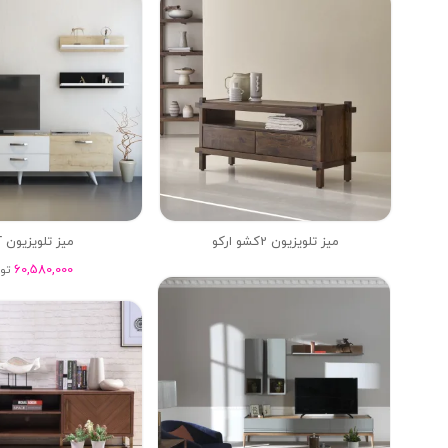
میز تلویزیون 2کشو ارکو
میز تلویزیون 
60,580,000
تو