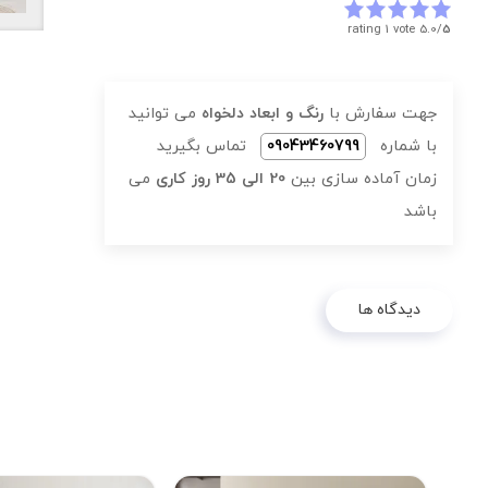
rating 1 vote
5.0/
5
جهت سفارش با
رنگ و ابعاد دلخواه
می توانید
با شماره
09043460799
تماس بگیرید
زمان آماده سازی بین
20 الی 35 روز کاری
می
باشد
دیدگاه ها