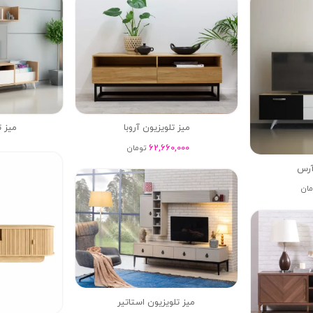
میز تلویزیون آروبا
میز ت
62,660,000
تومان
آرس
مان
میز تلویزیون استاتیر