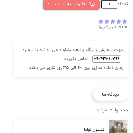
تعداد
افزودن به سبد خرید
5
5.0/
امتیاز (2 رای)
جهت سفارش با
رنگ و ابعاد دلخواه
می توانید با شماره
09043460799
تماس بگیرید
زمان آماده سازی بین
20 الی 35 روز کاری
می باشد
دیدگاه ها
محصولات مرتبط:
کنسول نوادا