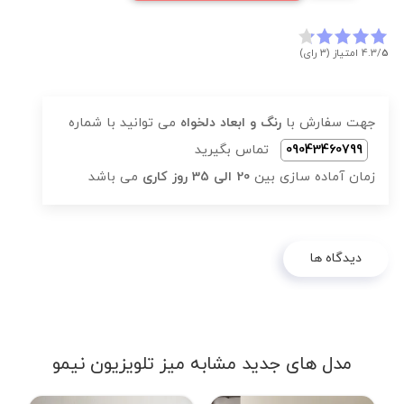
5
4.3/
امتیاز (3 رای)
جهت سفارش با
رنگ و ابعاد دلخواه
می توانید با شماره
09043460799
تماس بگیرید
زمان آماده سازی بین
20 الی 35 روز کاری
می باشد
دیدگاه ها
مدل های جدید مشابه میز تلویزیون نیمو