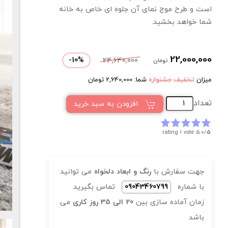
است و طرح موج نمای آن جلوه ای خاص به خانه
شما خواهد بخشید.
22,000,000
-
10
%
24,640,000
تومان
میزان
تخفیف جشنواره
شما:
2,640,000
تومان
تعداد
افزودن به سبد خرید
rating 1 vote
5.0/
5
جهت سفارش با
رنگ و ابعاد دلخواه
می توانید
با شماره
09043460799
تماس بگیرید
زمان آماده سازی بین
20 الی 35 روز کاری
می
باشد