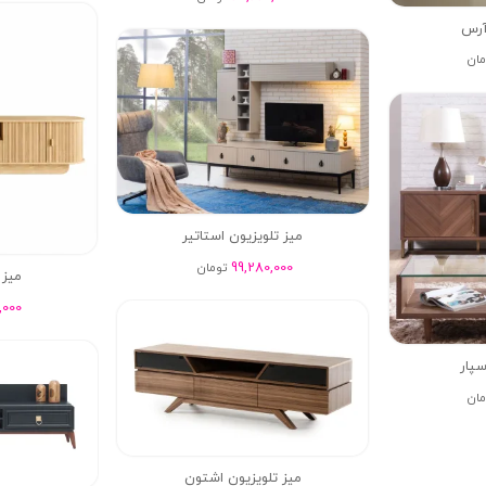
آرس
مان
میز تلویزیون استاتیر
99,280,000
تومان
میز 
,000
سپار
مان
میز تلویزیون اشتون