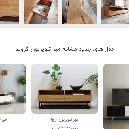
مدل های جدید مشابه میز تلویزیون کروید
میز تلویزیون آروبا
میز ت
62,660,000
تومان