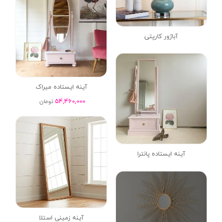
آباژور کارپتی
آینه ایستاده میراک
54,460,000
تومان
آینه ایستاده پانترا
آینه زمینی استلا