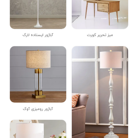
میز تحریر کورت
آباژور ایستاده لارک
آباژور رومیزی آوک