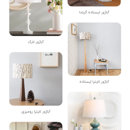
آباژور ایستاده گیلدا
آباژور لارک
آباژور لایترا ایستاده
آباژور لایترا رومیزی