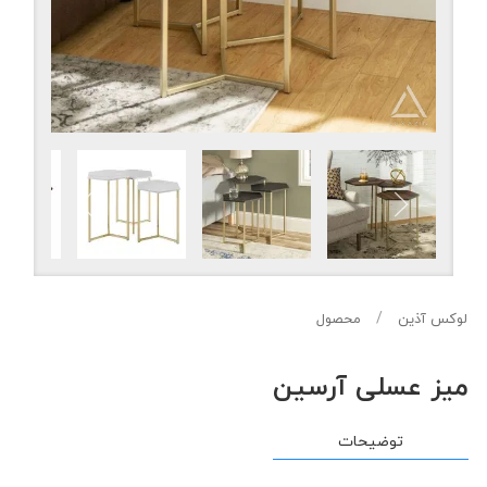
لوکس آذین
محصول
میز عسلی آرسین
توضیحات