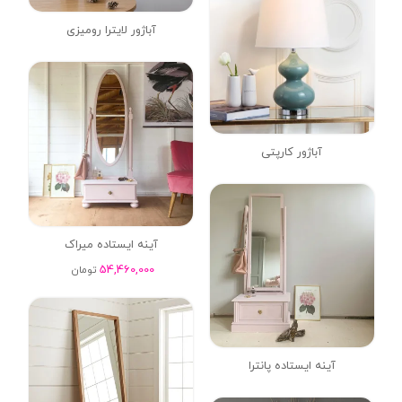
آباژور لایترا رومیزی
آباژور کارپتی
آینه ایستاده میراک
54,460,000
تومان
آینه ایستاده پانترا