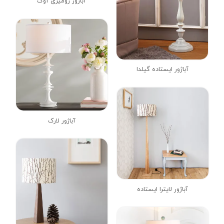
آباژور رومیزی آوک
آباژور ایستاده گیلدا
آباژور لارک
آباژور لایترا ایستاده