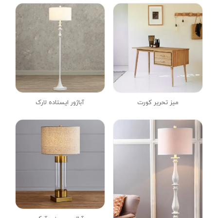
میز تحریر کورت
آباژور ایستاده لارک