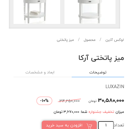
لوکس آذین
محصول
میز پاتختی
میز پاتختی آرکا
توضیحات
ابعاد و مشخصات
LUXAZIN
30,580,000
-
10
%
34,250,000
تومان
میزان
تخفیف جشنواره
شما:
3,670,000
تومان
تعداد
افزودن به سبد خرید