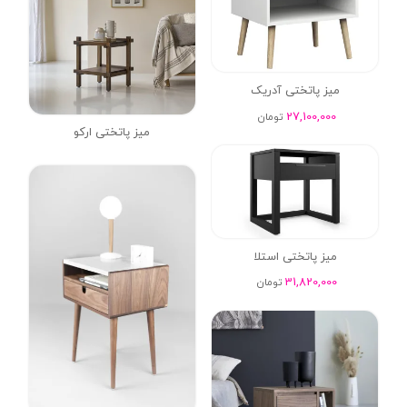
میز پاتختی آدریک
27,100,000
تومان
میز پاتختی ارکو
میز پاتختی استلا
31,820,000
تومان