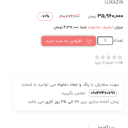
LUXAZIN
35,960,000
-
10
%
40,276,000
تومان
میزان
تخفیف جشنواره
شما:
4,316,000
تومان
تعداد
افزودن به سبد خرید
5
0.0/
امتیاز (0 رای)
جهت سفارش با
رنگ و ابعاد دلخواه
می توانید با شماره
09043460799
تماس بگیرید
زمان آماده سازی بین
20 الی 35 روز کاری
می باشد
دیدگاه ها