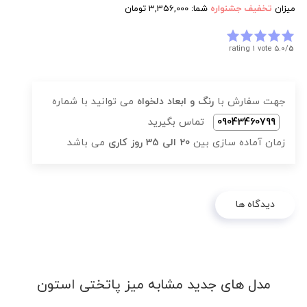
میزان
تخفیف جشنواره
شما:
3,356,000
تومان
rating 1 vote
5.0/
5
جهت سفارش با
رنگ و ابعاد دلخواه
می توانید با شماره
09043460799
تماس بگیرید
زمان آماده سازی بین
20 الی 35 روز کاری
می باشد
دیدگاه ها
مدل های جدید مشابه میز پاتختی استون