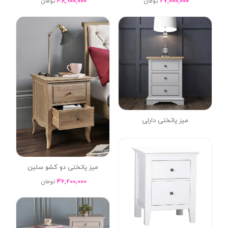
38,900,000
27,000,000
تومان
تومان
میز پاتختی دارلی
میز پاتختی دو کشو سلین
46,200,000
تومان