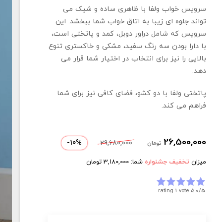
سرویس خواب ولفا با ظاهری ساده و شیک می
تواند جلوه ای زیبا به اتاق خواب شما ببخشد. این
سرویس که شامل دراور دوبل، کمد و پاتختی است،
با دارا بودن سه رنگ سفید، مشکی و خاکستری تنوع
بالایی را نیز برای انتخاب در اختیار شما قرار می
دهد.
پاتختی ولفا با دو کشو، فضای کافی نیز برای شما
فراهم می کند.
26,500,000
-
10
%
29,680,000
تومان
میزان
تخفیف جشنواره
شما:
3,180,000
تومان
rating 1 vote
5.0/
5