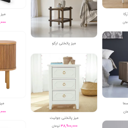
کا
میز 
,000
مان
میز پاتختی ارکو
سما
میز
,000
ان
میز پاتختی جولیت
38,900,000
تومان