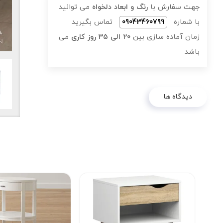
جهت سفارش با
رنگ و ابعاد دلخواه
می توانید
با شماره
09043460799
تماس بگیرید
زمان آماده سازی بین
20 الی 35 روز کاری
می
باشد
دیدگاه ها