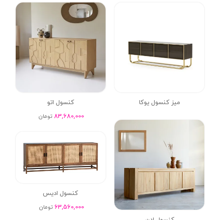
میز کنسول یوکا
کنسول اتو
83,680,000
تومان
کنسول ادیس
63,560,000
تومان