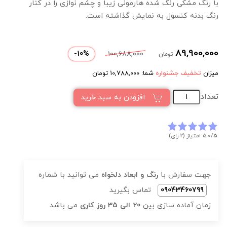
با رنگ مشکی رنگ شده هارمونی زیبا و چشم نوازی را در کنار
رنگ بدنه کنسول به نمایش گذاشته است.
89,900,000
-
10
%
100,688,000
تومان
میزان
تخفیف جشنواره
شما:
10,788,000
تومان
تعداد
افزودن به سبد خرید
5
5.0/
امتیاز (2 رای)
جهت سفارش با
رنگ و ابعاد دلخواه
می توانید با شماره
09043460799
تماس بگیرید
زمان آماده سازی بین
20 الی 35 روز کاری
می باشد