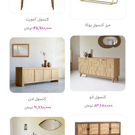
کنسول آجورت
میز کنسول یوکا
45,980,000
تومان
کنسول اتو
کنسول ادن
83,680,000
تومان
91,780,000
تومان