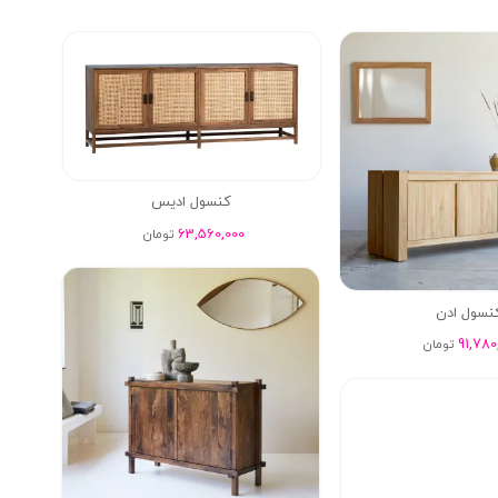
کنسول ادیس
63,560,000
تومان
نسول ادن
91,780
تومان