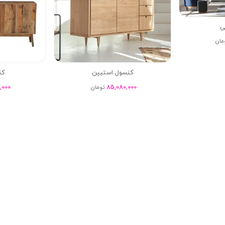
ی
مان
کنسول استیپن
کن
,000
85,080,000
تومان