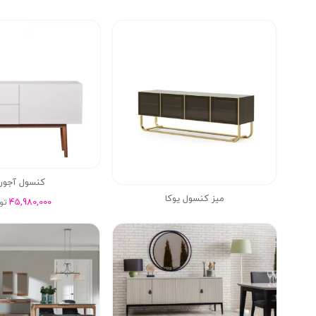
کنسول آجور
میز کنسول یوکا
45,980,000
تو