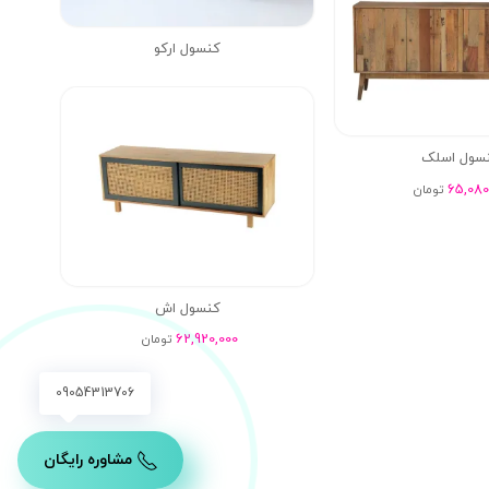
کنسول ارکو
سول اسلک
65,080
تومان
کنسول اش
62,920,000
تومان
09054313706
مشاوره رایگان