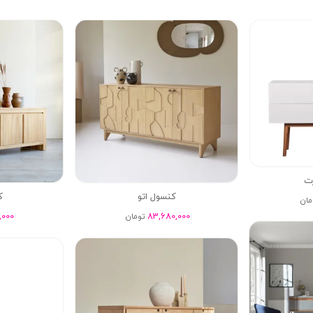
ت
کنسول اتو
ک
مان
,000
83,680,000
تومان