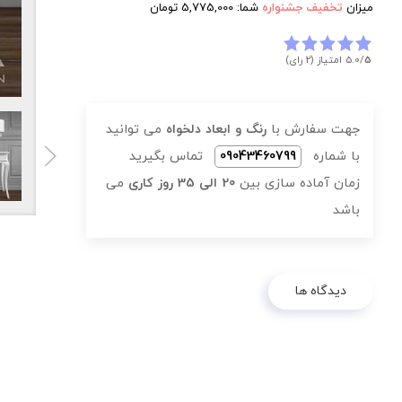
میزان
تخفیف جشنواره
شما:
5,775,000
تومان
5
5.0/
امتیاز (2 رای)
جهت سفارش با
رنگ و ابعاد دلخواه
می توانید
با شماره
09043460799
تماس بگیرید
زمان آماده سازی بین
20 الی 35 روز کاری
می
باشد
دیدگاه ها