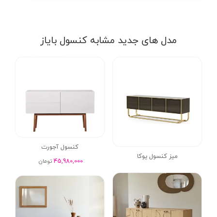
مدل های جدید مشابه کنسول بایاز
کنسول آجورت
میز کنسول یوکا
45,980,000
تومان