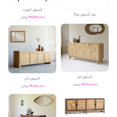
کنسول آجورت
میز کنسول یوکا
45,980,000
تومان
کنسول اتو
کنسول ادن
83,680,000
تومان
91,780,000
تومان