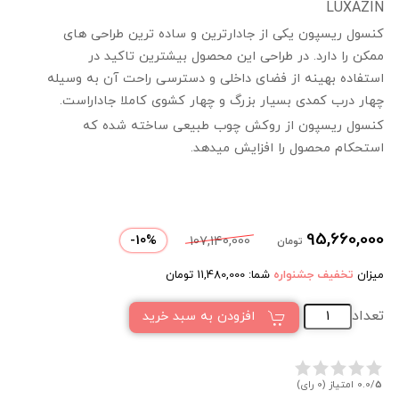
LUXAZIN
کنسول ریسپون یکی از جادارترین و ساده ترین طراحی های
ممکن را دارد. در طراحی این محصول بیشترین تاکید در
استفاده بهینه از فضای داخلی و دسترسی راحت آن به وسیله
چهار درب کمدی بسیار بزرگ و چهار کشوی کاملا جاداراست.
کنسول ریسپون از روکش چوب طبیعی ساخته شده که
استحکام محصول را افزایش میدهد.
95,660,000
-
10
%
107,140,000
تومان
میزان
تخفیف جشنواره
شما:
11,480,000
تومان
تعداد
افزودن به سبد خرید
5
0.0/
امتیاز (0 رای)