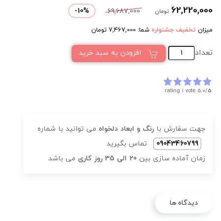
62,220,000
-
10
%
69,687,000
تومان
میزان
تخفیف جشنواره
شما:
7,467,000
تومان
تعداد
افزودن به سبد خرید
rating 1 vote
5.0/
5
جهت سفارش با
رنگ و ابعاد دلخواه
می توانید با شماره
09043460799
تماس بگیرید
زمان آماده سازی بین
20 الی 35 روز کاری
می باشد
دیدگاه ها