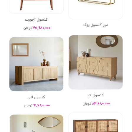
کنسول آجورت
میز کنسول یوکا
45,980,000
تومان
کنسول اتو
کنسول ادن
83,680,000
تومان
91,780,000
تومان