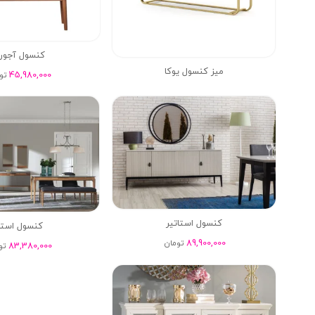
کنسول آجور
میز کنسول یوکا
45,980,000
تو
کنسول استاتیر
کنسول است
89,900,000
تومان
83,380,000
تو