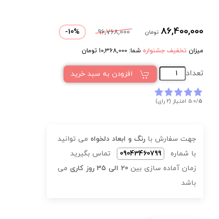
86,400,000
-
10
%
96,768,000
تومان
میزان
تخفیف جشنواره
شما:
10,368,000
تومان
تعداد
افزودن به سبد خرید
5
5.0/
امتیاز (2 رای)
جهت سفارش با
رنگ و ابعاد دلخواه
می توانید
با شماره
09043460799
تماس بگیرید
زمان آماده سازی بین
20 الی 35 روز کاری
می
باشد