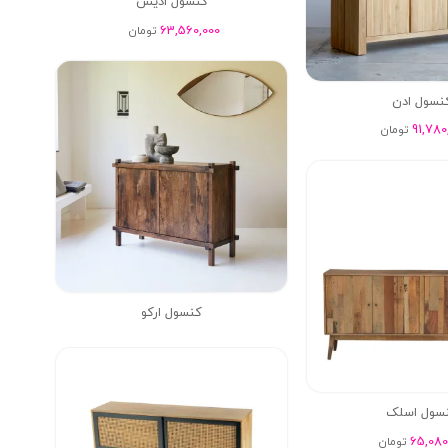
کنسول ادیس
63,560,000
تومان
نسول ادن
91,780
تومان
کنسول ارکو
سول اسلک
65,080
تومان