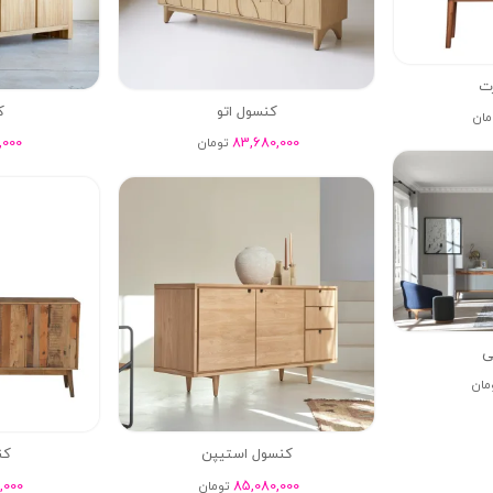
ت
کنسول اتو
ک
مان
,000
83,680,000
تومان
ی
مان
کنسول استیپن
کن
,000
85,080,000
تومان