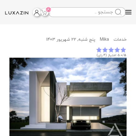
0
Skip to main content
Mika
پنج شنبه, 22 شهریور 1403
خدمات
5
5.0/
امتیاز (4 رای)